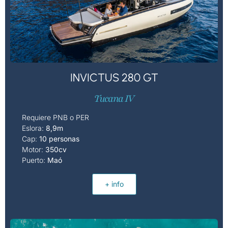
INVICTUS 280 GT
Tucana IV
Requiere PNB o PER
Eslora:
8,9m
Cap:
10 personas
Motor:
3
50cv
Puerto:
Maó
+ info