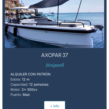
AXOPAR 37
Biniparell
ALQUILER CON PATRÓN
Eslora:
12 m
Capacidad:
12 personas
Motor:
2x 300cv
Puerto:
Maó
+ info