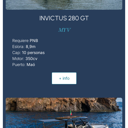
INVICTUS 280 GT
MY V
Requiere
PNB
Eslora:
8,9m
Cap:
10 personas
Motor:
350cv
Puerto:
Maó
+ info