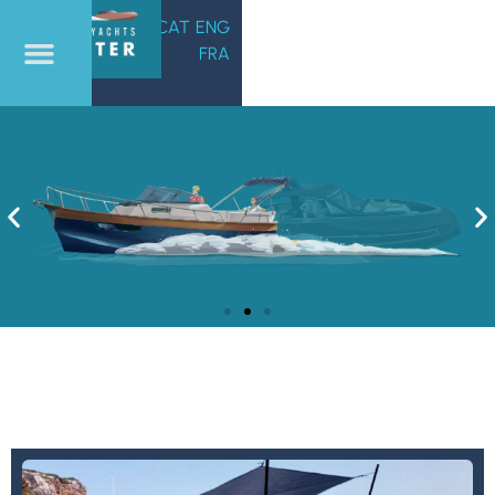
(+34) 602
CAT
ENG
FRA
032 501