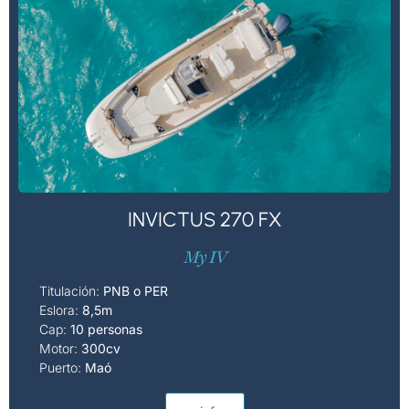
INVICTUS 270 FX
My IV
Titulación:
PNB o PER
Eslora:
8,5m
Cap:
10 personas
Motor:
300cv
Puerto:
Maó