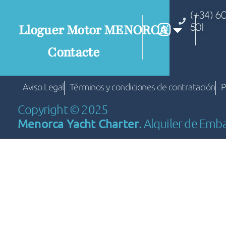
(+34) 6
501
Lloguer Motor MENORCA
Contacte
Aviso Legal
Términos y condiciones de contratación
P
Copyright © 2025
Menorca Yacht Charter
. Alquiler de Emb