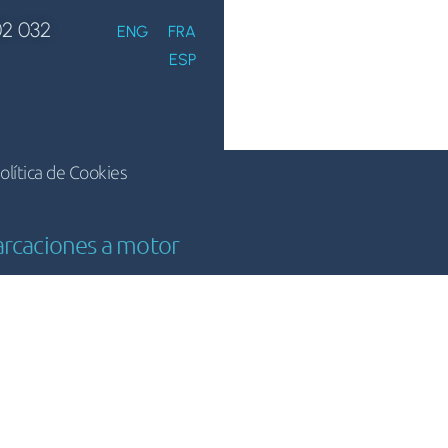
02 032
ENG
FRA
ESP
olítica de Cookies
arcaciones a motor